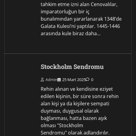
tah­kim etme izni alan Cenovalılar,
impa­ratorluğun bir iç
bunalımından yararla­narak 1348’de
Galata Kulesi’ni yaptı­lar. 1445-1446
arasında kule biraz da­ha…
Stockholm Sendromu
Admin
25 Mart 2025
0
Rehin alınan ve kendisine eziyet
edilen kişinin, bir süre sonra rehin
alan kişi ya da kişilere sempati
duyması, duygusal olarak
bağlanması, hatta bazen aşık
olması "Stockholm
Sendromu" olarak adlandırılır.