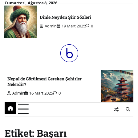
Skip
Cumartesi, Ağustos 8, 2026
to
Dinle Neyden Şiir Sözleri
content
Admin
19 Mart 2025
0
Nepal’de Görülmesi Gereken Şehirler
Nelerdir?
Admin
16 Mart 2025
0
Etiket:
Başarı