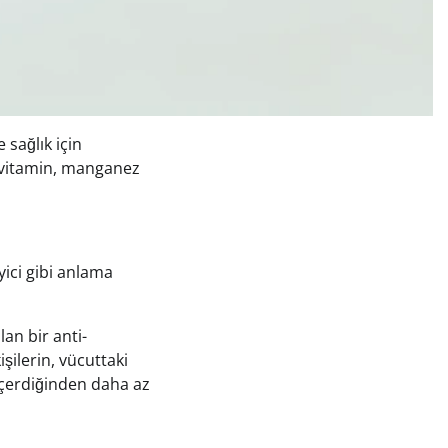
 sağlık için
k vitamin, manganez
yici gibi anlama
lan bir anti-
şilerin, vücuttaki
 içerdiğinden daha az