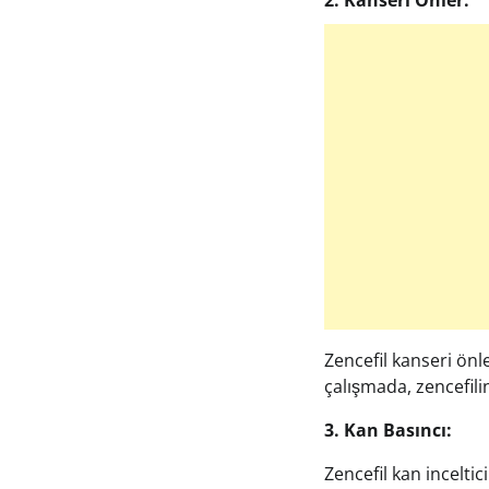
2. Kanseri Önler:
Zencefil kanseri önl
çalışmada, zencefil
3. Kan Basıncı:
Zencefil kan incelti