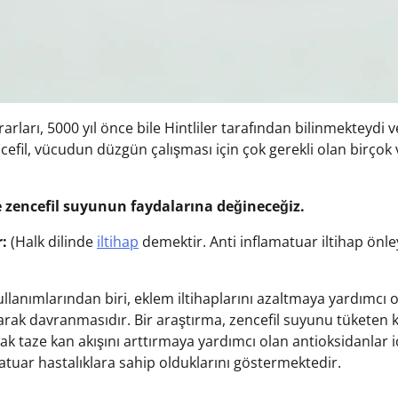
rarları, 5000 yıl önce bile Hintliler tarafından bilinmekteydi ve
cefil, vücudun düzgün çalışması için çok gerekli olan birço
le zencefil suyunun faydalarına değineceğiz.
r:
(Halk dilinde
iltihap
demektir. Anti inflamatuar iltihap önle
kullanımlarından biri, eklem iltihaplarını azaltmaya yardımcı o
rak davranmasıdır. Bir araştırma, zencefil suyunu tüketen ki
rarak taze kan akışını arttırmaya yardımcı olan antioksidanlar
atuar hastalıklara sahip olduklarını göstermektedir.