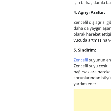
için birkaç damla bal
4. Ağrıyı Azaltır:
Zencefil diş ağrısı 
daha da yaygınlaşan 
olarak hareket ettiğ
vücuda artmasına ve
5. Sindirim:
Zencefil
suyunun en i
Zencefil suyu çeşitl
bağırsaklara hareket
sorunlarından büyük 
yardım eder.