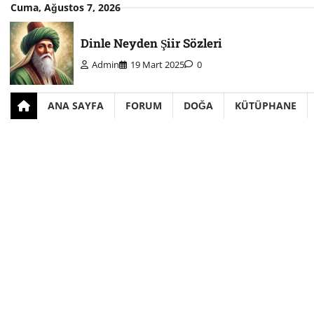
Skip
Cuma, Ağustos 7, 2026
to
content
Dinle Neyden Şiir Sözleri
Admin
19 Mart 2025
0
ANA SAYFA
FORUM
DOĞA
KÜTÜPHANE