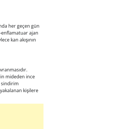
manda her geçen gün
ti-enflamatuar ajan
ylece kan akışının
avranmasıdır.
erin mideden ince
 sindirim
yakalanan kişilere